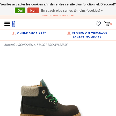
Veuillez accepter les cookies afin de rendre ce site plus fonctionnel. D'accord?
FR
Oui
Non
En savoir plus sur les témoins (cookies) »
Dumortierlaan 71
0
ONLINE SHOP 24/7
CLOSED ON TUESDAYS
EXCEPT HOLIDAYS
Accueil
>
RONDINELLA T BOOT BROWN BEIGE