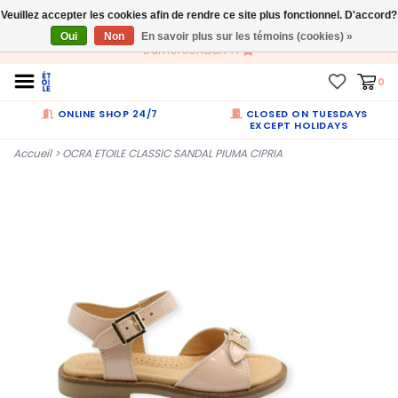
Veuillez accepter les cookies afin de rendre ce site plus fonctionnel. D'accord?
FR
Oui
Non
En savoir plus sur les témoins (cookies) »
Dumortierlaan 71
0
ONLINE SHOP 24/7
CLOSED ON TUESDAYS
EXCEPT HOLIDAYS
Accueil
>
OCRA ETOILE CLASSIC SANDAL PIUMA CIPRIA