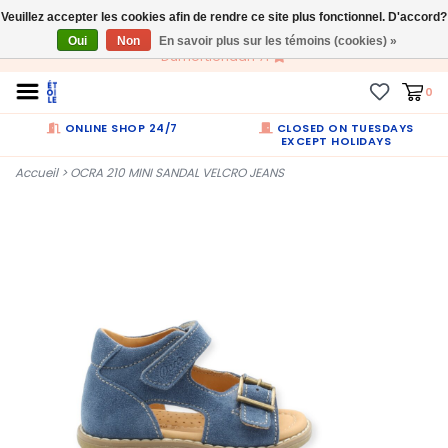
Veuillez accepter les cookies afin de rendre ce site plus fonctionnel. D'accord?
FR
Oui
Non
En savoir plus sur les témoins (cookies) »
Dumortierlaan 71
0
ONLINE SHOP 24/7
CLOSED ON TUESDAYS
EXCEPT HOLIDAYS
Accueil
>
OCRA 210 MINI SANDAL VELCRO JEANS