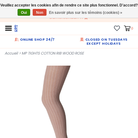
Veuillez accepter les cookies afin de rendre ce site plus fonctionnel. D'accord?
FR
Oui
Non
En savoir plus sur les témoins (cookies) »
Dumortierlaan 71
0
ONLINE SHOP 24/7
CLOSED ON TUESDAYS
EXCEPT HOLIDAYS
Accueil
>
MP TIGHTS COTTON RIB WOOD ROSE