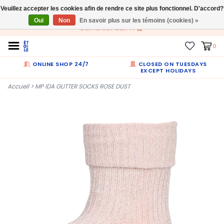
Veuillez accepter les cookies afin de rendre ce site plus fonctionnel. D'accord?
FR
Oui
Non
En savoir plus sur les témoins (cookies) »
Dumortierlaan 71
0
ONLINE SHOP 24/7
CLOSED ON TUESDAYS
EXCEPT HOLIDAYS
Accueil
>
MP IDA GLITTER SOCKS ROSE DUST