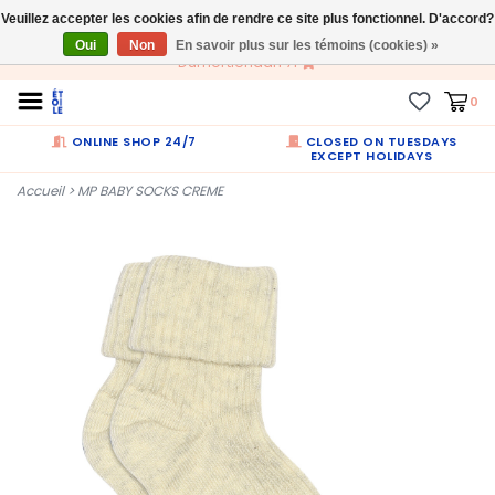
Veuillez accepter les cookies afin de rendre ce site plus fonctionnel. D'accord?
FR
Oui
Non
En savoir plus sur les témoins (cookies) »
Dumortierlaan 71
0
ONLINE SHOP 24/7
CLOSED ON TUESDAYS
EXCEPT HOLIDAYS
Accueil
>
MP BABY SOCKS CREME