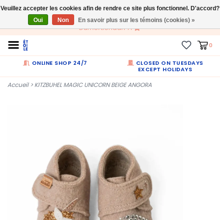
Veuillez accepter les cookies afin de rendre ce site plus fonctionnel. D'accord?
FR
Oui
Non
En savoir plus sur les témoins (cookies) »
Dumortierlaan 71
0
ONLINE SHOP 24/7
CLOSED ON TUESDAYS
EXCEPT HOLIDAYS
Accueil
>
KITZBUHEL MAGIC UNICORN BEIGE ANGORA