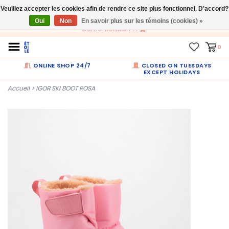
Veuillez accepter les cookies afin de rendre ce site plus fonctionnel. D'accord?
FR
Oui
Non
En savoir plus sur les témoins (cookies) »
Dumortierlaan 71
0
ONLINE SHOP 24/7
CLOSED ON TUESDAYS
EXCEPT HOLIDAYS
Accueil
>
IGOR SKI BOOT ROSA