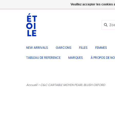
FR
+32 (0) 50 676 695
Se connecter
Veuillez accepter les cookies 
NEW ARRIVALS
GARCONS
FILLES
FEMMES
TABLEAU DE REFERENCE
MARQUES
À PROPOS DE N
Accueil
>
C&C CARTABLE MOYEN PEARL BLUSH OXFORD