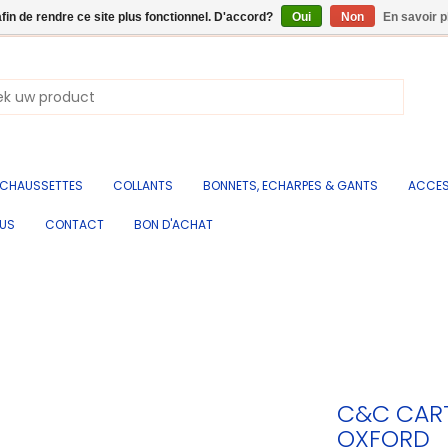
afin de rendre ce site plus fonctionnel. D'accord?
Oui
Non
En savoir p
CHAUSSETTES
COLLANTS
BONNETS, ECHARPES & GANTS
ACCES
OUS
CONTACT
BON D'ACHAT
C&C CART
OXFORD