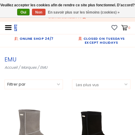
Veuillez accepter les cookies afin de rendre ce site plus fonctionnel. D'accord?
FR
Oui
Non
En savoir plus sur les témoins (cookies) »
Dumortierlaan 71
0
ONLINE SHOP 24/7
CLOSED ON TUESDAYS
EXCEPT HOLIDAYS
EMU
Accueil
/
Marques
/
EMU
Filtrer par