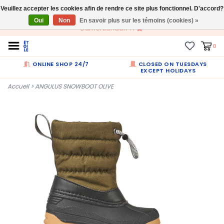
Veuillez accepter les cookies afin de rendre ce site plus fonctionnel. D'accord?
FR
Oui
Non
En savoir plus sur les témoins (cookies) »
Dumortierlaan 71
0
ONLINE SHOP 24/7
CLOSED ON TUESDAYS
EXCEPT HOLIDAYS
Accueil
>
ANGULUS SNOWBOOT OLIVE