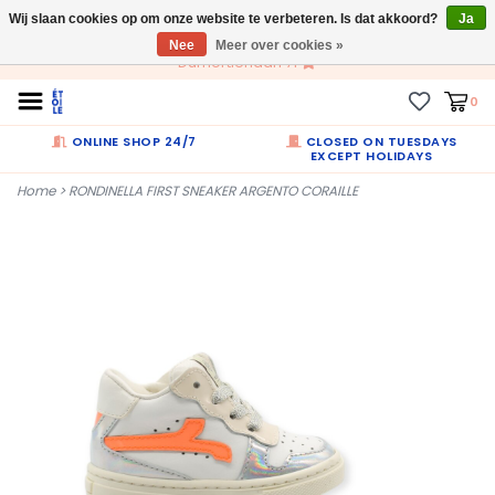
Wij slaan cookies op om onze website te verbeteren. Is dat akkoord?
NL
Ja
Nee
Meer over cookies »
Dumortierlaan 71
0
ONLINE SHOP 24/7
CLOSED ON TUESDAYS
EXCEPT HOLIDAYS
Home
>
RONDINELLA FIRST SNEAKER ARGENTO CORAILLE