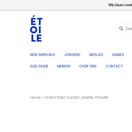
NL
+32 (0) 50 676 695
Inloggen
Wij slaan coo
NEW ARRIVALS
JONGENS
MEISJES
DAMES
SIZE GUIDE
MERKEN
OVER ONS
CONTACT
Home
>
OCRA ETOILE CLASSIC SANDAL POLARIS