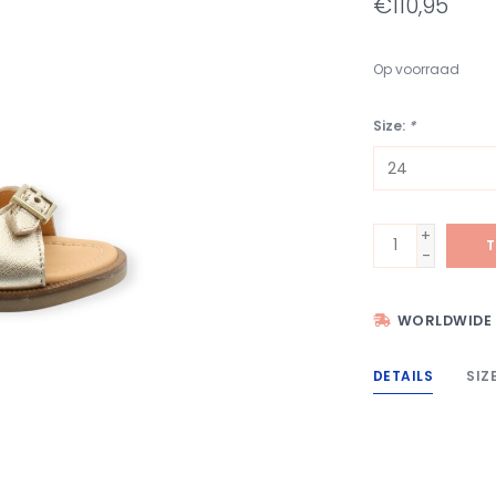
€110,95
Op voorraad
Size:
*
+
T
-
WORLDWIDE 
DETAILS
SIZ