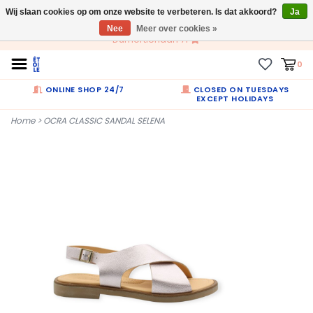
Wij slaan cookies op om onze website te verbeteren. Is dat akkoord?
NL
Ja
Nee
Meer over cookies »
Dumortierlaan 71
0
ONLINE SHOP 24/7
CLOSED ON TUESDAYS
EXCEPT HOLIDAYS
Home
>
OCRA CLASSIC SANDAL SELENA