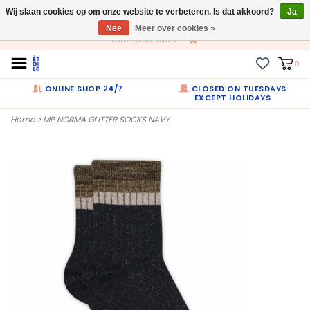
Wij slaan cookies op om onze website te verbeteren. Is dat akkoord?
NL
Ja
Nee
Meer over cookies »
Dumortierlaan 71
0
ONLINE SHOP 24/7
CLOSED ON TUESDAYS
EXCEPT HOLIDAYS
Home
>
MP NORMA GLITTER SOCKS NAVY