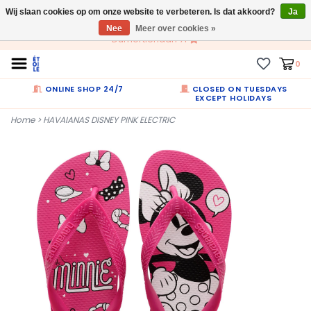
Wij slaan cookies op om onze website te verbeteren. Is dat akkoord?
NL
Ja
Nee
Meer over cookies »
Dumortierlaan 71
0
ONLINE SHOP 24/7
CLOSED ON TUESDAYS
EXCEPT HOLIDAYS
Home
>
HAVAIANAS DISNEY PINK ELECTRIC