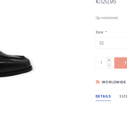
€120,95
Op voorraad
Size:
*
+
T
-
WORLDWIDE 
DETAILS
SIZ