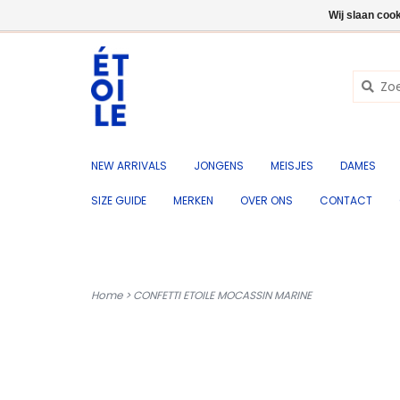
NL
+32 (0) 50 676 695
Inloggen
Wij slaan coo
NEW ARRIVALS
JONGENS
MEISJES
DAMES
SIZE GUIDE
MERKEN
OVER ONS
CONTACT
Home
>
CONFETTI ETOILE MOCASSIN MARINE