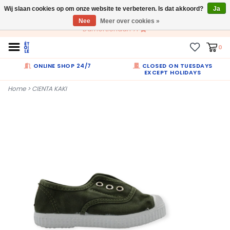
Wij slaan cookies op om onze website te verbeteren. Is dat akkoord?
NL
Ja
Nee
Meer over cookies »
Dumortierlaan 71
0
ONLINE SHOP 24/7
CLOSED ON TUESDAYS
EXCEPT HOLIDAYS
Home
>
CIENTA KAKI