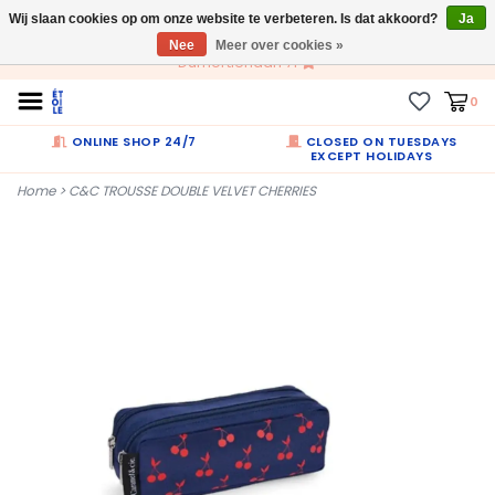
Wij slaan cookies op om onze website te verbeteren. Is dat akkoord?
NL
Ja
Nee
Meer over cookies »
Dumortierlaan 71
0
ONLINE SHOP 24/7
CLOSED ON TUESDAYS
EXCEPT HOLIDAYS
Home
>
C&C TROUSSE DOUBLE VELVET CHERRIES