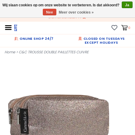
Wij slaan cookies op om onze website te verbeteren. Is dat akkoord?
NL
Ja
Nee
Meer over cookies »
Dumortierlaan 71
0
ONLINE SHOP 24/7
CLOSED ON TUESDAYS
EXCEPT HOLIDAYS
Home
>
C&C TROUSSE DOUBLE PAILLETTES CUIVRE