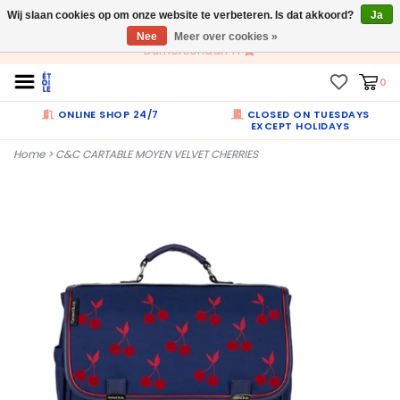
Wij slaan cookies op om onze website te verbeteren. Is dat akkoord?
NL
Ja
Nee
Meer over cookies »
Dumortierlaan 71
0
ONLINE SHOP 24/7
CLOSED ON TUESDAYS
EXCEPT HOLIDAYS
Home
>
C&C CARTABLE MOYEN VELVET CHERRIES