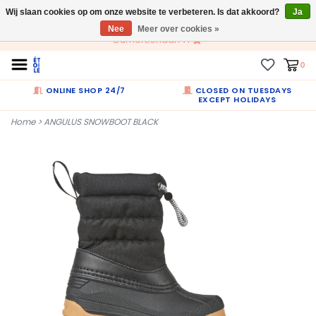
Wij slaan cookies op om onze website te verbeteren. Is dat akkoord?
NL
Ja
Nee
Meer over cookies »
Dumortierlaan 71
0
ONLINE SHOP 24/7
CLOSED ON TUESDAYS
EXCEPT HOLIDAYS
Home
>
ANGULUS SNOWBOOT BLACK